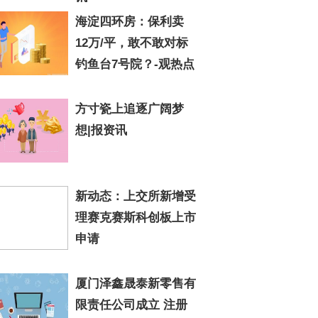
海淀四环房：保利卖
12万/平，敢不敢对标
钓鱼台7号院？-观热点
方寸瓷上追逐广阔梦
想|报资讯
新动态：上交所新增受
理赛克赛斯科创板上市
申请
厦门泽鑫晟泰新零售有
限责任公司成立 注册