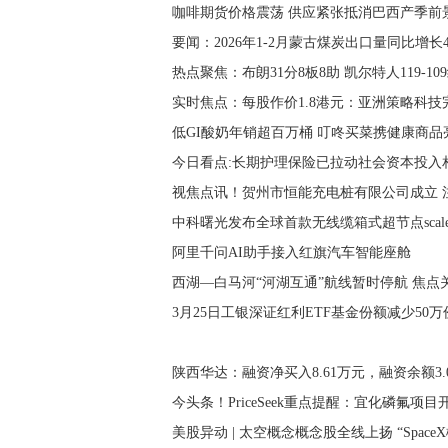
咖啡期货价格震荡 供应紧张抵消巴西产季前
要闻：2026年1-2月蒙古煤炭出口量同比增长42
热点聚焦：布朗31分8板8助 凯尔特人119-10
实时焦点：每股作价1.8港元：亚洲策略科技完
低GI酸奶年销超百万桶 叮咚买菜携健康商品
今日看点:长期护理保险已拉动社会资本投入相
视焦点讯！贺州市恒能充电桩有限公司成立 
中科曙光发布全球首款无线缆箱式超节点scale
阿里千问AI助手接入红旗汽车智能座舱
西湖—白马河“河湖互通”航线暂时停航 焦点
3月25日工银深证红利ETF基金份额减少5
陕西华达：融资净买入8.61万元，融资余额3.
今头条！PriceSeek重点提醒：宜化磷氟项
美股异动 | 太空概念概念股全线上扬 “SpaceX概念