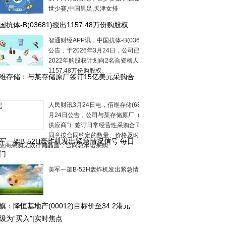
世少赛,中国男足,天津女排
国抗体-B(03681)授出1157.48万份购股权
智通财经APP讯，中国抗体-B(03681)发布
公告，于2026年3月24日，公司已根据
2022年购股权计划向2名合资格人士授出
1157.48万份购股权。
维存储：与某存储原厂签订15亿美元采购合
人民财讯3月24日电，佰维存储(688525)3
月24日公告，公司与某存储原厂（简称“该
供应商”）签订日常经营性采购合同，公司
同意按合同约定的数量、价格及时间向该
军一架B-52H轰炸机发出紧急情况信号 每日
应商采购某款存储晶圆，合同总承诺采购
门
美军一架B-52H轰炸机发出紧急情况信号
旗：降恒基地产(00012)目标价至34.2港元
级为“买入”|实时焦点