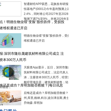
智通财经APP获悉，花旗发布研报称，将
恒基地产(00012)今年盈利预测上调
2.4%，同时将公司2027年至2028年盈利
预测下调7%至9%，并将2026年至2
点！明德生物业绩“变脸”股价跌停，受损投
者维权通道已开启
明德生物业绩“变脸”股价跌停，受损投资者
维权通道已开启
报:深圳市隆欣晟建筑材料有限公司成立 注
资本300万人民币
天眼查App显示，近日，深圳市隆欣晟建
筑材料有限公司成立，法定代表人为史文
涛，注册资本300万人民币，经营范围为一
般经营项目是：建筑材料销售；轻质建筑
悔还是成功？库明加能否救赎？|每日讯息
料销售；
后悔还是成功？库明加能否救赎？,老鹰,金
州,库里,格林,科尔,波尔津吉斯,勇士更衣室,
乔纳森·库明加