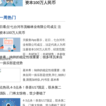
资本100万人民币
一周热门
日看点!七台河市茂椿林业有限公司成立 注
资本100万人民币
天眼查App显示，近日，七台河市茂椿林
业有限公司成立，法定代表人为邓志超，
注册资本100万人民币，经营范围为一般项
目：木材加工；木材销售；木材收购；软
米希：纳帅的稳定性很重要；很多球员来自
制品销售。
一俱乐部是优势
基米希：纳帅的稳定性很重要；很多球员
来自同一俱乐部是优势,拜仁,纳帅,纳格尔斯
曼,斯图加特队,约书亚·基米希
点热讯:4-3点杀！恭喜U17国足，双杀第二
强队，门将太惊艳，世少赛稳了
4-3点杀！恭喜U17国足，双杀第二档强
队，门将太惊艳，世少赛稳了,国足,亚洲杯,