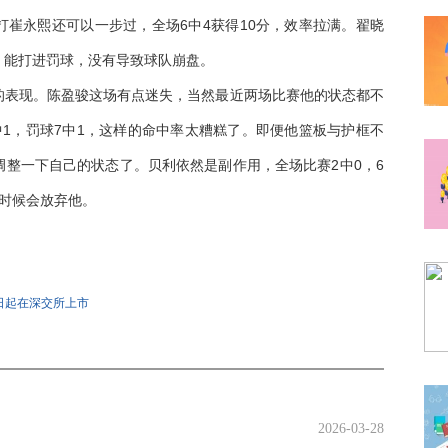
崔永熙还可以一步过，全场6中4获得10分，效率拉满。翟晓
，能打进罚球，没有导致球队崩盘。
的表现。陈盈骏这场有点迷失，当然最近两场比赛他的状态都不
1，罚球7中1，这样的命中率太糟糕了。即便他篮板与护框不
整一下自己的状态了。贝利依然是副作用，全场比赛2中0，6
时候会放弃他。
川
张才仁
陈盈骏
本土球员
30日起在深交所上市
2026-03-28