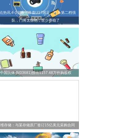
点热讯:4-3点杀！恭喜U17国足，双杀第二档强
队，门将太惊艳，世少赛稳了
中国抗体-B(03681)授出1157.48万份购股权
佰维存储：与某存储原厂签订15亿美元采购合同