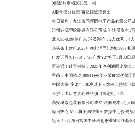
9部影片定档2026五一档
A股年报分红潮 百亿级派现频出
每日聚焦：九江市同新圆电子产品有限公司成
沧州钰源塑胶跑道有限公司成立 注册资本1万
北京96-93绝杀广东 球员评价：2人优秀，4
热头条丨建行2025年净利润同比增0.99% 拟派
广发证券(01776)：“26广发Y2”将于3月3
百事通！硅宝科技：2025年净利润同比增长17.
里昂：中国移动(00941)去年业绩疲软仍优于
中国太保“变老”：30岁以下人数占比持续下降
长沙：出口意大利铁路项目掘进机下线
高安琳焱包装有限公司成立 注册资本5万人民
每日热点:Meta将美国得州AI数据中心投资额
短讯！3月26日富国中证科创创业50ETF基