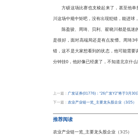
方硕这场比赛也支棱起来了，甚至他单打
川这场中规中矩吧，没有出现犯错，能进球
陈盈骏、周琦、贝利、翟晓川都是低迷
是很好，面对高端局还是有点发懵。周琦3中
错，这不是大家想看到的状态，他可能需要调
分钟挂0，他好像已经废了，不知道北京什么
关键词：
广东
周琦
方硕
麦基
北京
翟晓
上一篇：
广发证券(01776)：“26广发Y2”将于3月
下一篇：
农业产业链一览_主要龙头股企业（3/25）
推荐阅读
农业产业链一览_主要龙头股企业（3/25）