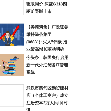
驱版同价 深蓝G318四
驱旷野版上市
【券商聚焦】广发证券
维持绿茶集团
(06831)“买入”评级 指
业绩高增长驱动明确
点
今头条！韩国央行启用
新一代外汇储备IT管理
系统
武汉市蔡甸区韵贸建材
店（个体工商户）成立
注册资本3万人民币|时
讯