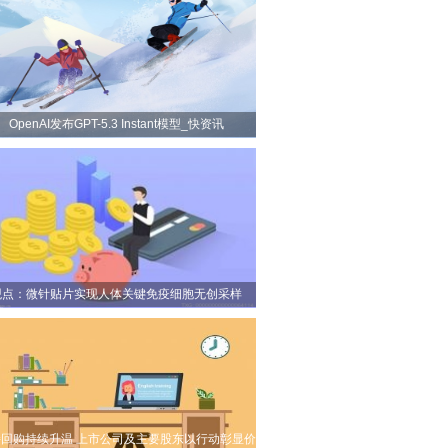
OpenAI发布GPT-5.3 Instant模型_快资讯
观点：微针贴片实现人体关键免疫细胞无创采样
回购持续升温 上市公司及主要股东以行动彰显价