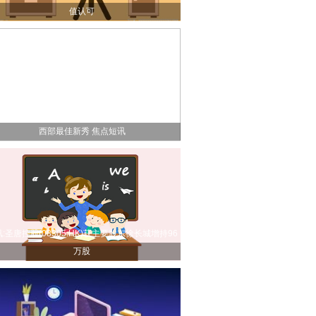
值认可
方：黄蜂的克努佩尔和马刺的哈珀当选NBA2月东
西部最佳新秀 焦点短讯
:圣唐控股(08305.HK)获主要股东徐长城增持96
万股