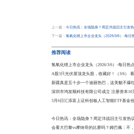
关键词：
新疆
美女
迪丽热巴
上一篇：
今日热讯：全场隐身？周定洋战旧主引发热
下一篇：
氢氧化锂上市企业龙头（2026/3/6）-每日
推荐阅读
氢氧化锂上市企业龙头（2026/3/6）-每日热
A股3只光伏屋顶龙头股，收藏好！（3/6） 
新疆真是五十步一个迪丽热巴，这美貌不爆
深圳市鸿发顺科技有限公司成立 注册资本10
3月6日汇添富上证科创板人工智能ETF基金
今日热讯：全场隐身？周定洋战旧主引发热议
会看大巴黎vs摩纳哥的比赛吗？姆巴佩：不