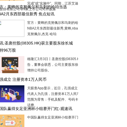
完成”或“实施中”。同期，江苏艾迪药业集
方：黄蜂的克努佩尔和马刺的哈珀当选
股份有限公司等9家上市公司对外披露
BA2月东西部最佳新秀 焦点短讯
官方：黄蜂的克努佩尔和马刺的哈珀当选
NBA2月东西部最佳新秀,黄蜂,nba,马刺队,
克努佩尔,杰克·哈珀
讯:圣唐控股(08305.HK)获主要股东徐长城
持96万股
格隆汇3月3日丨圣唐控股(08305.HK)公
告，董事会获悉，公司主要股东徐长城已
增持公司股份。
强成立 注册资本1万人民币
天眼查App显示，近日，孔强成立，法定
代表人为孔强，注册资本1万人民币，经营
范围为零售：手机及配件、号码卡，代收
话费。
国队赢得女足亚洲杯小组赛开门红-观速讯
中国队赢得女足亚洲杯小组赛开门红