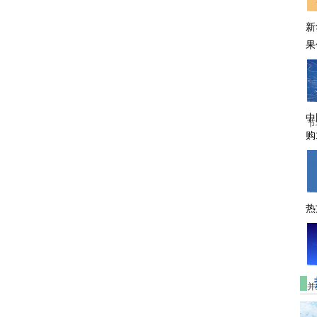
新
果
中
节
购
热
并