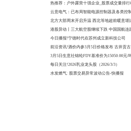
热推荐：户外露营十强企业_股票成交量排行
云意电气：已布局智能电源控制器及各类控
北方大部周末开启升温 西北等地超前暖意堪
港股异动丨三大航空股继续下跌 中国国航连
今日播报!宁德时代在苏州成立新科技公司
前沿资讯!酒价内参3月5日价格发布 古井贡古2
3月5日生意社锦纶FDY基准价为15050.00元/
每日关注!2026乳业龙头股（2026/3/3）
水发燃气: 股票交易异常波动公告-快播报