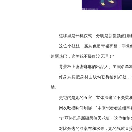
这哪里是开机仪式，分明是新疆颜值团
这位小姐姐一袭灰色吊带裙亮相，手拿
迪丽热巴，这美貌不爆红没天理！”
背景板上密密麻麻的出品人、主演名单
修身灰裙把身材曲线勾勒得恰到好处，
睛。
更绝的是她的五官，立体深邃又不失柔和
网友吐槽瞬间刷屏：“本来想看看剧组阵
“迪丽热巴是新疆颜值天花板，这位姐姐
对比旁边的红桌布和水果，她的气质直接