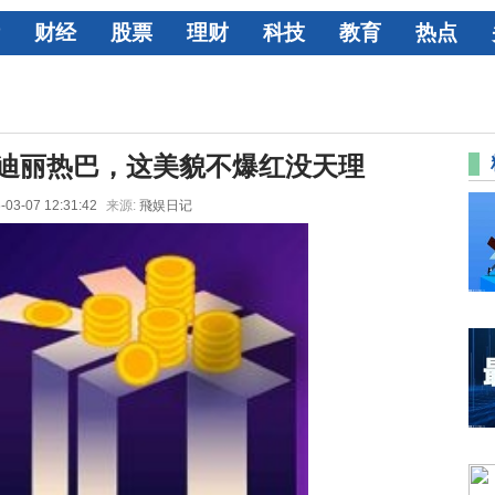
财经
股票
理财
科技
教育
热点
迪丽热巴，这美貌不爆红没天理
-03-07 12:31:42
来源:
飛娱日记