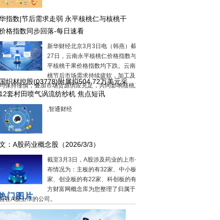
华指数|节后需求走弱 永平核桃仁与核桃干
价格指数同步回落-每日速看
新华财经北京3月3日电（韩燕）截至2月
27日，云南永平核桃仁价格指数与云南永
平核桃干果价格指数均下跌。云南永平核
桃节后市场需求持续疲软，加工及采购环
国织材控股(03778)附属拟504.72万美元采
均保持谨慎，叠加市场货源供应充足，共同影响核桃产品...
12套村田喷气涡流纺纱机 焦点短讯
,智通财经
文：A股药业概念股（2026/3/3）
截至3月3日，A股涉及药业的上市公司分
布情况为：主板的有32家、中小板的有21
家、创业板的有22家、科创板的有4家。南
方财富网概念库为您整理了归属于药业，
热门图片
且在A股上市的公司。