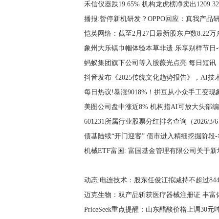
禾信仪器跌19.65% 机构龙虎榜净卖出1209.3
播报:暂停新机研发？OPPO回应：真我产品
恺英网络：截至2月27日最新股东户数8.22万户
象州大乐镇巾帼体验本草非遗 乐享别样节日
蚂蚁集团旗下公司等入股薇光点亮 每日短讯
抖音发布《2025传统文化趋势报告》，AI技
每日热议!暴涨9018%！拼豆从小众手工变
美图公司盘中涨近8% 机构指AI可放大头部
601231所属行业股票分红排名查询（2026/3/
债基陆续“开门迎客” 债市进入精细挖掘阶段
动态:电连技术：股东任俊江拟减持不超过8440
迈克生物：双产品斩获医疗器械注册证 丰富
PriceSeek重点提醒：山东醋酸价格上调30