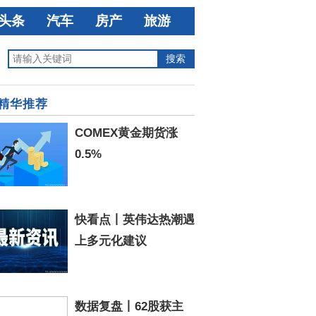
头条
汽车
房产
旅游
精华推荐
COMEX黄金期货涨
0.5%
快看点丨英伟达热潮遇
上多元化建议
数据复盘丨62股获主