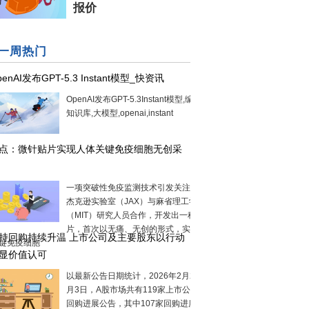
报价
一周热门
penAI发布GPT-5.3 Instant模型_快资讯
OpenAI发布GPT-5.3Instant模型,编程,gpt,
知识库,大模型,openai,instant
点：微针贴片实现人体关键免疫细胞无创采
一项突破性免疫监测技术引发关注。美国
杰克逊实验室（JAX）与麻省理工学院
（MIT）研究人员合作，开发出一种微针贴
片，首次以无痛、无创的形式，实现人体
持回购持续升温 上市公司及主要股东以行动
键免疫细胞
显价值认可
以最新公告日期统计，2026年2月24日至3
月3日，A股市场共有119家上市公司发布
回购进展公告，其中107家回购进度为“已