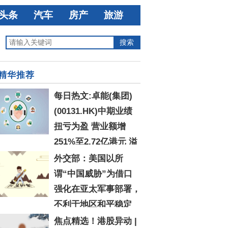
头条
汽车
房产
旅游
精华推荐
每日热文:卓能(集团)
(00131.HK)中期业绩
扭亏为盈 营业额增
251%至2.72亿港元 溢
1.8亿港元
外交部：美国以所
谓“中国威胁”为借口
强化在亚太军事部署，
不利于地区和平稳定
焦点精选！港股异动 |