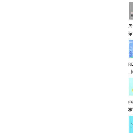
周
每
R
_
电
核