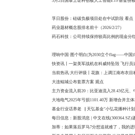
3月2日国泰上证科创板人工智能ETF基金份
孚日股份：硅碳负极项目处在中试阶段 看点
药业题材概念股排名前十（2026/2/27）
药石科技：公司持续保持较高比例的现金分红
理响中国·图个明白|为2030立个flag——中
快资讯丨一架美军战机在科威特坠毁 飞行员
当前热讯:大行评级丨花旗：上调江南布衣目标
大连鲲城公布套票方案 观点
主力资金流入前20：比亚迪流入28.43亿元、中
大地电气2025年亏损1101.40万 新增合并
基金行业话养老▕ 天弘基金“小弘花播种计划
每日信息：新股消息 | 中文在线(300364.SZ
加蒂：如果落后罗马7分想追就难了，我的进