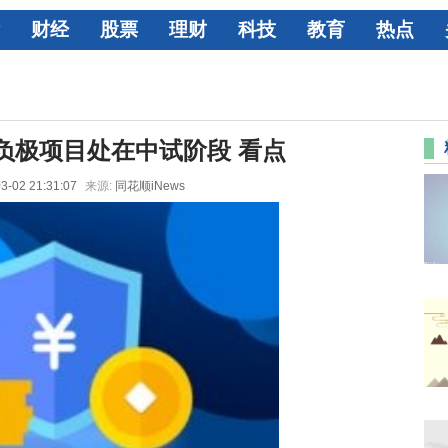
财经
股票
理财
科技
教育
热点
负极项目处在中试阶段 看点
3-02 21:31:07
来源:
同花顺iNews
利