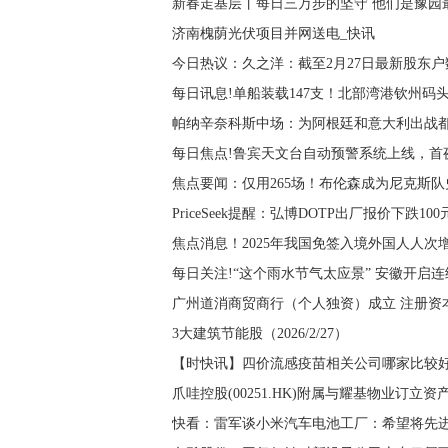
新春走基层丨每日三万步的坚守 他们是豫园最
济南槐荫光伏项目并网送电_快讯
今日热议：久之洋：截至2月27日最新股东户数3
每日讯息!单船装载147支！北部湾港钦州码
帕纳辛奈科斯中场：为阿根廷和意大利出战都
每日焦点!鲁宾天文台自动预警系统上线，首
焦点要闻：仅用265场！布伦森成为尼克斯队
PriceSeek提醒：弘博DOTP出厂报价下跌100
焦点消息！2025年我国免签入境外国人人次增长
每日关注!“这个雨水节气太应景” 安徽开启
广州道消商贸商行（个人独资）成立 注册资
3大建筑节能股（2026/2/27）
【时快讯】四价流感疫苗相关公司哪家比较好_
爪哇控股(00251.HK)附属与耀基物业订立
快看：雷军谈小米汽车电池工厂：希望将先