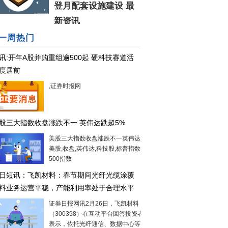
登月配套设施建设 最
新资讯
一周热门
讯:开年A股并购重组逾500起 硬科技赛道活
度居前
,证券时报网
股三大指数收盘涨跌不一 英伟达跌超5%
美股三大指数收盘涨跌不一英伟达跌超5%,
美股,收盘,英伟达,科技股,标普指数,标普
500指数
日短讯：飞凯材料：春节期间光纤光缆涂覆
料业务运营平稳，产能利用率处于合理水平
证券日报网讯2月26日，飞凯材料
（300398）在互动平台回答投资者提问时
表示，依托光纤通信、数据中心等核心应