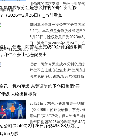
用领域的需求支撑，光纤行业景气度呈现
阳集团股票分红是怎么样的？每年分红多
面向好态
？（2026年2月26日）_当前看点
华阳集团最新一次公布的分红方案：10派
2.5元。本次权益分派股权登记日为2023年
5月23日，除权除息日为2023年5月24
日，派息日为2023年5月24日。公司2024
速讯丨记者：阿芳今天完成20分钟的跑步训
总营收101.58亿，同比增
，拜仁不会让他仓促复出
记者：阿芳今天完成20分钟的跑步训练，
拜仁不会让他仓促复出,拜仁,阿芳,阿方索,
法兰克福,跑步训练,安东尼·戴维斯
资讯：机构评级|东莞证券给予华阳集团“买
”评级 未给出目标价
2月26日，东莞证券发布关于华阳集团
（002906）的评级研报。东莞证券给予华
阳集团“买入”评级，但未给出目标价。其预
测华阳集团2025年净利润为8.43亿元
动公司(02400)2月26日斥资495.88万港元
购6.5万股