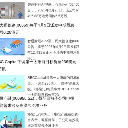
智通财经APP讯，心动公司(02400)发布公
告，于2026年2月26日，该公司斥资
495.88万港元回购6.5万股。
大福创建(00659)将于4月9日派发中期股息
股0.28港元
智通财经APP讯，周大福创建(00659)发布
公告，将于2026年4月9日派发截至2025
年12月31日止六个月的中期股息每股0.28
港元。
BC Capital下调第一太阳能目标价至236美元
简讯
RBCCapital将第一太阳能的目标价从258
美元下调至236美元，维持“跑赢大市”评
级。(格隆汇)相关事件RBCCapital下调第
一太阳能目标价至23
投产融(000958.SZ)：截至目前子公司电投
能暂未涉及高温气冷堆业务
格隆汇2月26日丨电投产融在投资者互动平
台表示，截至目前，子公司电投核能暂未
涉及高温气冷堆业务