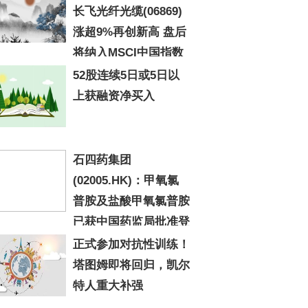
长飞光纤光缆(06869)
涨超9%再创新高 盘后
将纳入MSCI中国指数
52股连续5日或5日以
上获融资净买入
石四药集团
(02005.HK)：甲氧氯
普胺及盐酸甲氧氯普胺
已获中国药监局批准登
成为在上市制剂使用的原料药-今日聚
正式参加对抗性训练！
塔图姆即将回归，凯尔
特人重大补强