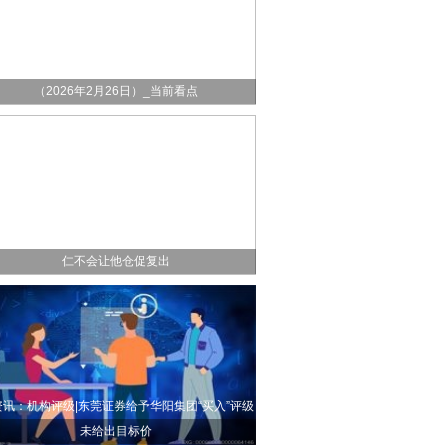
华阳集团股票分红是怎么样的？每年分红多少？
（2026年2月26日）_当前看点
速讯丨记者：阿芳今天完成20分钟的跑步训练，拜
仁不会让他仓促复出
资讯：机构评级|东莞证券给予华阳集团“买入”评级
未给出目标价