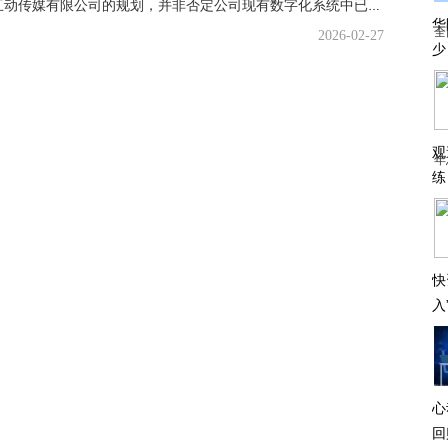
名雕股份：回复仅针对新设子公司广东云犀互动传媒有限公司的规划，并非否定公司现有数字化系统中已应用了AI相关技术 焦点简讯
华
全
2026-02-27
少
观
年
练
快
入
心
回